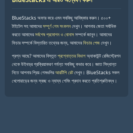
BlueStacks অফার করে এমন সবকিছু আবিষ্কার করুন। ৫০০+
টাইটেল সহ আমাদের
সম্পূর্ণ গেম সংকলন
দেখুন। আপনার জেতা সর্বাধিক
করতে আমাদের
সর্বশেষ প্রমোশন ও বোনাস
সম্পর্কে জানুন। আমাদের
ফিচার সম্পর্কে বিস্তারিত তথ্যের জন্য, আমাদের
ফিচার পেজ
দেখুন।
প্রশ্ন আছে? আমাদের বিস্তৃত
প্রশ্নোত্তর বিভাগ
অ্যাকাউন্ট রেজিস্ট্রেশন
থেকে উইথড্র প্রক্রিয়াকরণ পর্যন্ত সবকিছু কভার করে। জ্ঞাত সিদ্ধান্ত
নিতে আপনার প্রিয় গেমগুলির
আরটিপি রেট
দেখুন। BlueStacks সকল
খেলোয়াড়ের জন্য স্বচ্ছ ও ন্যায্য গেমিং প্রদান করতে প্রতিশ্রুতিবদ্ধ।