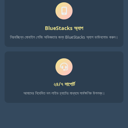
BlueStacks অ্যাপ
নিরবচ্ছিন্ন মোবাইল গেমিং অভিজ্ঞতার জন্য BlueStacks অ্যাপ ডাউনলোড করুন।
২৪/৭ সাপোর্ট
আমাদের নিবেদিত দল লাইভ চ্যাটের মাধ্যমে সার্বক্ষণিক উপলব্ধ।