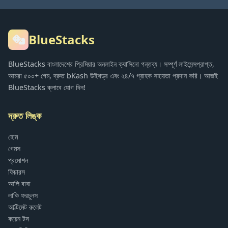
BlueStacks
BlueStacks বাংলাদেশের প্রিমিয়ার অনলাইন ক্যাসিনো গন্তব্য। সম্পূর্ণ লাইসেন্সপ্রাপ্ত,
আমরা ৫০০+ গেম, দ্রুত bKash উইথড্র এবং ২৪/৭ গ্রাহক সহায়তা প্রদান করি। আজই
BlueStacks ক্লাবে যোগ দিন!
দ্রুত লিঙ্ক
হোম
গেমস
প্রমোশন
ফিচারস
আলি বাবা
লাকি ফরচুনস
আল্টিমেট রুলেট
কয়েন টস