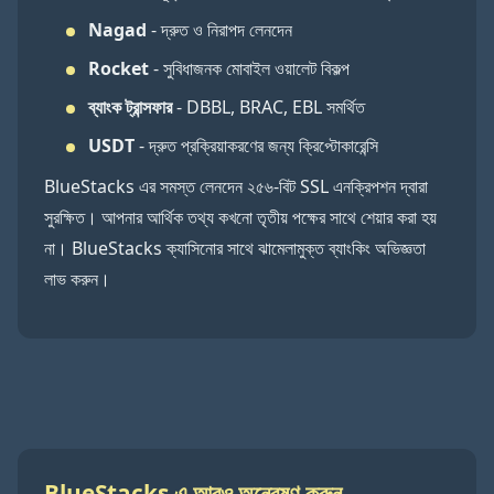
Nagad
- দ্রুত ও নিরাপদ লেনদেন
Rocket
- সুবিধাজনক মোবাইল ওয়ালেট বিকল্প
ব্যাংক ট্রান্সফার
- DBBL, BRAC, EBL সমর্থিত
USDT
- দ্রুত প্রক্রিয়াকরণের জন্য ক্রিপ্টোকারেন্সি
BlueStacks এর সমস্ত লেনদেন ২৫৬-বিট SSL এনক্রিপশন দ্বারা
সুরক্ষিত। আপনার আর্থিক তথ্য কখনো তৃতীয় পক্ষের সাথে শেয়ার করা হয়
না। BlueStacks ক্যাসিনোর সাথে ঝামেলামুক্ত ব্যাংকিং অভিজ্ঞতা
লাভ করুন।
BlueStacks এ আরও অন্বেষণ করুন