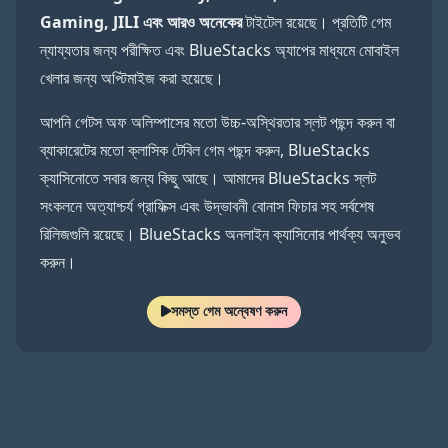
Gaming, JILI এবং আরও অনেকের
টাইটেল রয়েছে। প্রতিটি গেম
ন্যায্যতার জন্য পরীক্ষিত এবং BlueStacks অ্যাপের মাধ্যমে মোবাইল
খেলার জন্য অপ্টিমাইজ করা হয়েছে।
আপনি গেটস অফ অলিম্পাসের মতো উচ্চ-অস্থিরতার স্লট পছন্দ করুন বা
ব্যাকারেটের মতো ক্লাসিক টেবিল গেম পছন্দ করুন, BlueStacks
ক্যাসিনোতে সবার জন্য কিছু আছে। আমাদের BlueStacks স্লট
সংকলনে অত্যাশ্চর্য গ্রাফিক্স এবং উদ্ভাবনী বোনাস ফিচার সহ সর্বশেষ
রিলিজগুলি রয়েছে। BlueStacks অনলাইন ক্যাসিনোর পার্থক্য অনুভব
করুন।
সমস্ত গেম অন্বেষণ করুন