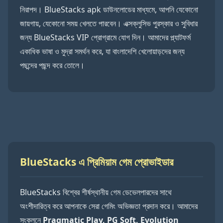
নিরাপদ। BlueStacks apk ডাউনলোডের মাধ্যমে, আপনি যেকোনো
জায়গায়, যেকোনো সময় খেলতে পারবেন। এক্সক্লুসিভ পুরস্কার ও সুবিধার
জন্য BlueStacks VIP প্রোগ্রামে যোগ দিন। আমাদের প্ল্যাটফর্ম
একাধিক ভাষা ও মুদ্রা সমর্থন করে, যা বাংলাদেশি খেলোয়াড়দের জন্য
পছন্দের পছন্দ করে তোলে।
BlueStacks এ প্রিমিয়াম গেম প্রোভাইডার
BlueStacks বিশ্বের শীর্ষস্থানীয় গেম ডেভেলপারদের সাথে
অংশীদারিত্ব করে আপনাকে সেরা গেমিং অভিজ্ঞতা প্রদান করে। আমাদের
সংকলনে
Pragmatic Play, PG Soft, Evolution