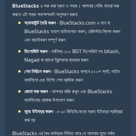
BlueStacks
এ শুরু করা দ্রুত ও সহজ। আপনার গেমিং যাত্রা শুরু
করতে এই সহজ পদক্ষেপগুলি অনুসরণ করুন:
অ্যাকাউন্ট তৈরি করুন
- BlueStacks.com এ যান বা
BlueStacks অ্যাপ ডাউনলোড করুন, রেজিস্টার ক্লিক করুন
এবং যাচাইকরণ সম্পূর্ণ করুন
ডিপোজিট করুন
- সর্বনিম্ন ১০০ BDT ডিপোজিট সহ bKash,
Nagad বা ব্যাংক ট্রান্সফার ব্যবহার করুন
গেম নির্বাচন করুন
- BlueStacks ক্লাবে ৫০০+ স্লট, লাইভ
ক্যাসিনো এবং ফিশিং গেম ব্রাউজ করুন
জেতা শুরু করুন
- আপনার বাজি রাখুন এবং BlueStacks
ক্যাসিনোর রোমাঞ্চ উপভোগ করুন
ফান্ড উইথড্র করুন
- ৫-১৫ মিনিটের মধ্যে দ্রুত উইথড্র প্রক্রিয়া
করা হয়
BlueStacks এর বৈধ কার্যক্রম নিশ্চিত করে যে আপনার ফান্ড সর্বদা